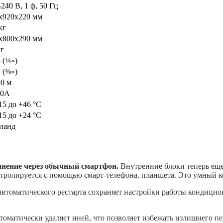
-240 В, 1 ф, 50 Гц
x920x220 мм
кг
x800x290 мм
кг
5 (¼»)
2 (⅜»)
10 м
10A
-15 до +46 °С
-15 до +24 °С
ланд
динение через обычный смартфон.
Внутренние блоки теперь еще
нтролируется с помощью смарт-телефона, планшета. Это умный к
томатического рестарта сохраняет настройки работы кондицио
томатически удаляет иней, что позволяет избежать излишнего п