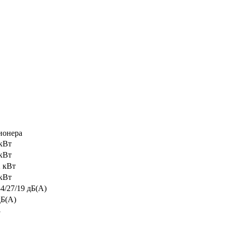
ионера
 кВт
 кВт
2 кВт
 кВт
34/27/19 дБ(А)
дБ(А)
3