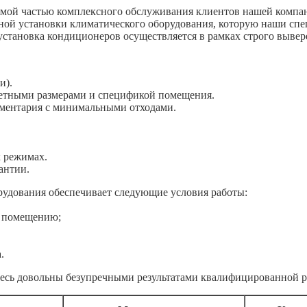
мой частью комплексного обслуживания клиентов нашей компан
тной установки климатического оборудования, которую наши спе
установка кондиционеров осуществляется в рамках строго выве
и).
ретными размерами и спецификой помещения.
ументария с минимальными отходами.
х режимах.
антии.
удования обеспечивает следующие условия работы:
о помещению;
.
етесь довольны безупречными результатами квалифицированной 