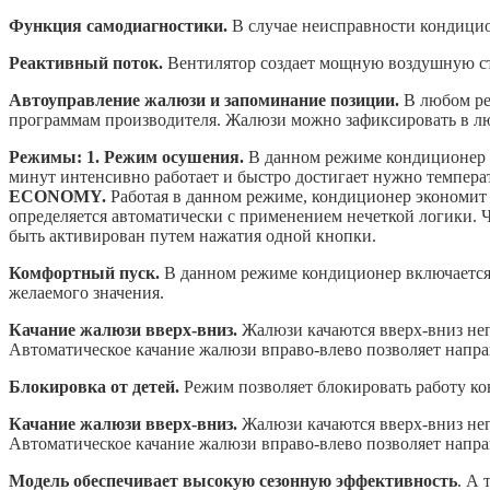
Функция самодиагностики.
В случае неисправности кондици
Реактивный поток.
Вентилятор создает мощную воздушную ст
Автоуправление жалюзи и запоминание позиции.
В любом ре
программам производителя. Жалюзи можно зафиксировать в л
Режимы:
1. Режим осушения.
В данном режиме кондиционер 
минут интенсивно работает и быстро достигает нужно темпера
ECONOMY.
Работая в данном режиме, кондиционер экономит
определяется автоматически с применением нечеткой логики. 
быть активирован путем нажатия одной кнопки.
Комфортный пуск.
В данном режиме кондиционер включается з
желаемого значения.
Качание жалюзи вверх-вниз.
Жалюзи качаются вверх-вниз не
Автоматическое качание жалюзи вправо-влево позволяет напр
Блокировка от детей.
Режим позволяет блокировать работу ко
Качание жалюзи вверх-вниз.
Жалюзи качаются вверх-вниз не
Автоматическое качание жалюзи вправо-влево позволяет напр
Модель обеспечивает высокую сезонную эффективность
. А 