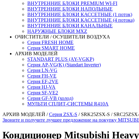
ВНУТРЕННИЕ БЛОКИ PREMIUM WI-FI
ВНУТРЕННИЕ БЛОКИ НАПОЛЬНЫЕ
ВНУТРЕННИЕ БЛОКИ КАССЕТНЫЕ (1 поток)
ВНУТРЕННИЕ БЛОКИ КАССЕТНЫЕ (4 потока)
ВНУТРЕННИЕ БЛОКИ КАНАЛЬНЫЕ
НАРУЖНЫЕ БЛОКИ MXZ
ОЧИСТИТЕЛИ / ОСУШИТЕЛИ ВОЗДУХА
Серия FRESH HOME
Серия SMART HOME
АРХИВ МОДЕЛЕЙ
STANDART PLUS (AY-VGKP)
Серия AP-VG(K) (Standart Inverter)
Серия LN-VG
Серия FH-VE
Серия EF-2VE
Серия HJ-VA
Серия SF-VE2
Серия GF-VB (холод)
МУЛЬТИ СПЛИТ-СИСТЕМЫ R410A
АРХИВ МОДЕЛЕЙ
/
Серия ZSX-S
/ SRK25ZSX-S / SRC25ZSX
Звоните и получите лучшее предложение на покупку MITSUBIS
Кондиционер Mitsubishi Hea