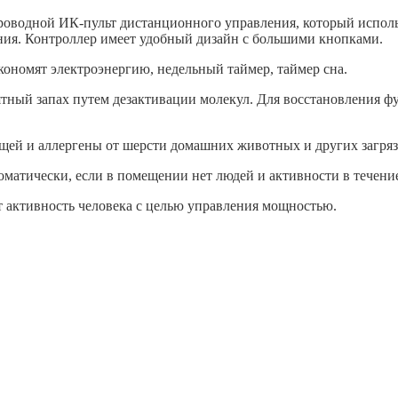
роводной ИК-пульт дистанционного управления, который использ
ения. Контроллер имеет удобный дизайн с большими кнопками.
ономят электроэнергию, недельный таймер, таймер сна.
ный запах путем дезактивации молекул. Для восстановления ф
щей и аллергены от шерсти домашних животных и других загря
матически, если в помещении нет людей и активности в течени
т активность человека с целью управления мощностью.