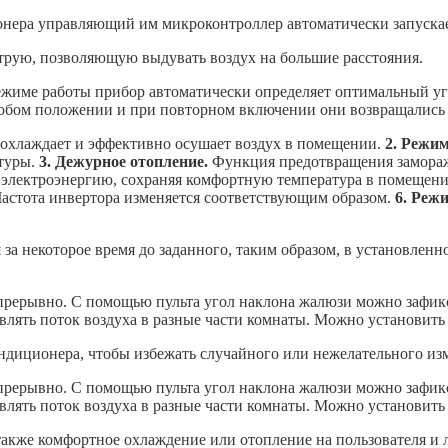
онера управляющий им микроконтроллер автоматически запуска
рую, позволяющую выдувать воздух на большие расстояния.
жиме работы прибор автоматически определяет оптимальный уг
юбом положении и при повторном включении они возвращались 
охлаждает и эффективно осушает воздух в помещении.
2. Реж
туры.
3. Дежурное отопление.
Функция предотвращения замораж
 электроэнергию, сохраняя комфортную температура в помещени
Частота инвертора изменяется соответствующим образом.
6. Реж
а некоторое время до заданного, таким образом, в установленн
прерывно. С помощью пульта угол наклона жалюзи можно зафи
авлять поток воздуха в разные части комнаты. Можно установи
ндиционера, чтобы избежать случайного или нежелательного изм
прерывно. С помощью пульта угол наклона жалюзи можно зафи
авлять поток воздуха в разные части комнаты. Можно установи
также комфортное охлаждение или отопление на пользователя и 