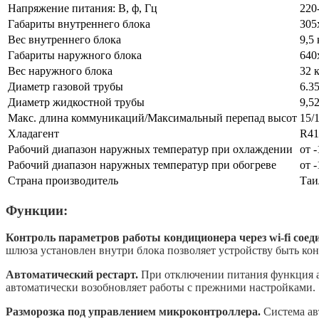
Напряжение питания: В, ф, Гц
220
Габариты внутреннего блока
305
Вес внутреннего блока
9,5 
Габариты наружного блока
640
Вес наружного блока
32 
Диаметр газовой трубы
6.3
Диаметр жидкостной трубы
9,5
Макс. длина коммуникаций/Максимальный перепад высот
15/
Хладагент
R4
Рабочий диапазон наружных температур при охлаждении
от 
Рабочий диапазон наружных температур при обогреве
от 
Страна производитель
Таи
Функции:
Контроль параметров работы кондиционера через wi-fi сое
шлюза установлен внутри блока позволяет устройству быть ко
Автоматический рестарт.
При отключении питания функция ав
автоматически возобновляет работы с прежними настройками.
Разморозка под управлением микроконтроллера.
Система ав