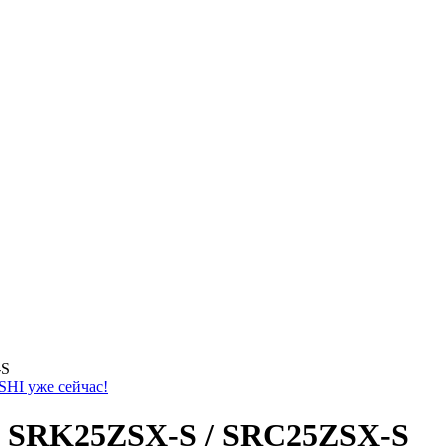
-S
HI уже сейчас!
vy SRK25ZSX-S / SRC25ZSX-S