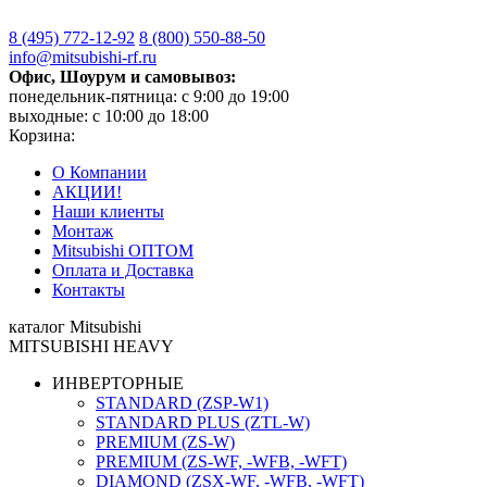
8 (495)
772-12-92
8 (800)
550-88-50
info@mitsubishi-rf.ru
Офис, Шоурум и самовывоз:
понедельник-пятница: с 9:00 до 19:00
выходные: с 10:00 до 18:00
Корзина:
О Компании
АКЦИИ!
Наши клиенты
Монтаж
Mitsubishi ОПТОМ
Оплата и Доставка
Контакты
каталог Mitsubishi
MITSUBISHI HEAVY
ИНВЕРТОРНЫЕ
STANDARD (ZSP-W1)
STANDARD PLUS (ZTL-W)
PREMIUM (ZS-W)
PREMIUM (ZS-WF, -WFB, -WFT)
DIAMOND (ZSX-WF, -WFB, -WFT)