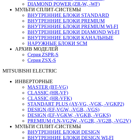
DIAMOND POWER (ZR-W, -WF)
МУЛЬТИ СПЛИТ-СИСТЕМЫ
ВНУТРЕННИЕ БЛОКИ STANDARD
ВНУТРЕННИЕ БЛОКИ PREMIUM
ВНУТРЕННИЕ БЛОКИ PREMIUM WI-FI
ВНУТРЕННИЕ БЛОКИ DIAMOND WI-FI
ВНУТРЕННИЕ БЛОКИ КАНАЛЬНЫЕ
НАРУЖНЫЕ БЛОКИ SCM
АРХИВ МОДЕЛЕЙ
Серия ZSPR-S
Серия ZSX-S
MITSUBISHI ELECTRIC
ИНВЕРТОРНЫЕ
MASTER (BT-VG)
CLASSIC (HR-VF)
CLASSIC (HR-VFK)
STANDART PLUS (AY-VG, -VGK, -VGKP2)
DESIGN (EF-VGW, -VGB, -VGS)
DESIGN (EF-VGKW, -VGKB, -VGKS)
PREMIUM (LN-VG2W, -VG2R, -VG2B, -VG2V)
МУЛЬТИ СПЛИТ-СИСТЕМЫ
ВНУТРЕННИЕ БЛОКИ DESIGN
ВНУТРЕННИЕ БЛОКИ DESIGN WI-FI