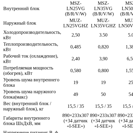
MSZ-
MSZ-
MS
Внутренний блок
LN25VG
LN35VG
LN5
(B/R/V/W)
(B/R/V/W)
(B/R/
MUZ-
MUZ-
MU
Наружный блок
LN25VGHZ
LN35VGHZ
LN50
Холодопроизводительность,
2,50
3.50
5.
кВт
Теплопроизводительность,
0,485
0,820
1,3
кВт
Рабочий ток (охлаждение),
2,40
3,90
6,5
кВт
Потребляемая мощность
0,580
0,800
1,5
(обогрев), кВт
Уровень шума внутреннего
19
19
2
блока
Уровень шума наружного
49
50
5
блока(макс)
Вес (внутренний блок /
15,5 / 35
15,5 / 35
15,5 
наружный блок), кг
890×233х307
890×233х307
890×23
Габариты внутреннего
(+34 датчик
(+34 датчик
(+34 д
блока ШхДхВ, мм
«I-SEE»)
«I-SEE»)
«I-SE
Напряжение питания: В, ф,