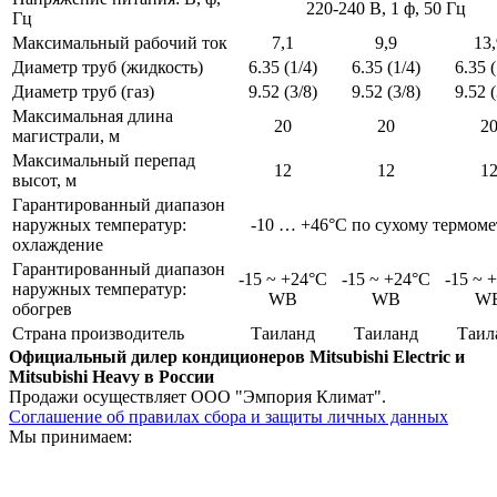
220-240 В, 1 ф, 50 Гц
Гц
Максимальный рабочий ток
7,1
9,9
13,
Диаметр труб (жидкость)
6.35 (1/4)
6.35 (1/4)
6.35 (
Диаметр труб (газ)
9.52 (3/8)
9.52 (3/8)
9.52 (
Максимальная длина
20
20
2
магистрали, м
Максимальный перепад
12
12
1
высот, м
Гарантированный диапазон
наружных температур:
-10 … +46°C по сухому термоме
охлаждение
Гарантированный диапазон
-15 ~ +24°C
-15 ~ +24°C
-15 ~ 
наружных температур:
WB
WB
W
обогрев
Страна производитель
Таиланд
Таиланд
Таил
Официальный дилер кондиционеров Mitsubishi Electric и
Mitsubishi Heavy в России
Продажи осуществляет ООО "Эмпория Климат".
Соглашение об правилах сбора и защиты личных данных
Мы принимаем: