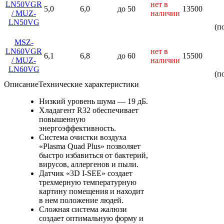
LN50VGR
нет в
5,0
6,0
до 50
13500
/ MUZ-
наличии
LN50VG
(п
MSZ-
LN60VGR
нет в
6,1
6,8
до 60
15500
/ MUZ-
наличии
LN60VG
(п
Описание
Технические характеристики
Низкий уровень шума — 19 дБ.
Хладагент R32 обеспечивает
повышенную
энергоэффективность.
Система очистки воздуха
«Plasma Quad Plus» позволяет
быстро избавиться от бактерий,
вирусов, аллергенов и пыли.
Датчик «3D I-SEE» создает
трехмерную температурную
картину помещения и находит
в нем положение людей.
Сложная система жалюзи
создает оптимальную форму и