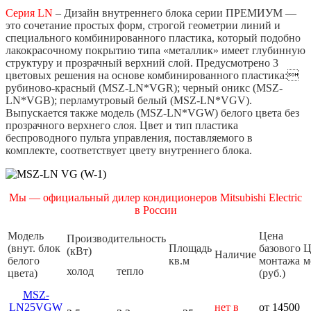
Серия LN
–
Дизайн внутреннего блока серии ПРЕМИУМ —
это сочетание простых форм, строгой геометрии линий и
специального комбинированного пластика, который подобно
лакокрасочному покрытию типа «металлик» имеет глубинную
структуру и прозрачный верхний слой. Предусмотрено 3
цветовых решения на основе комбинированного пластика:
рубиново-красный (MSZ-LN*VGR); черный оникс (MSZ-
LN*VGB); перламутровый белый (MSZ-LN*VGV).
Выпускается также модель (MSZ-LN*VGW) белого цвета без
прозрачного верхнего слоя. Цвет и тип пластика
беспроводного пульта управления, поставляемого в
комплекте, соответствует цвету внутреннего блока.
Мы — официальный дилер кондиционеров Mitsubishi
Electric
в России
Модель
Цена
Производительность
(внут. блок
Площадь
базового
Ц
(кВт)
Наличие
белого
кв.м
монтажа
м
холод
тепло
цвета)
(руб.)
MSZ-
LN25VGW
нет в
от 14500