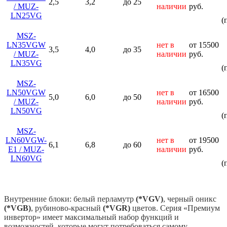
2,5
3,2
до 25
/ MUZ-
наличии
руб.
LN25VG
(
MSZ-
LN35VGW
нет в
от 15500
3,5
4,0
до 35
/ MUZ-
наличии
руб.
LN35VG
(
MSZ-
LN50VGW
нет в
от 16500
5,0
6,0
до 50
/ MUZ-
наличии
руб.
LN50VG
(
MSZ-
LN60VGW-
нет в
от 19500
6,1
6,8
до 60
E1 / MUZ-
наличии
руб.
LN60VG
(
Внутренние блоки: белый перламутр
(
*VGV
)
, черный оникс
(
*VG
B)
, рубиново-красный
(
*VGR)
цветов. Серия «Премиум
инвертор» имеет максимальный набор функций и
возможностей, которые могут потребоваться самому