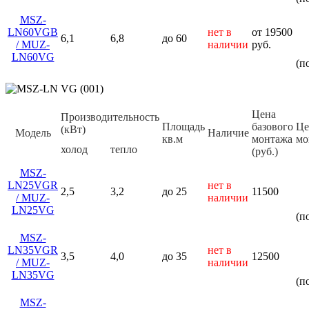
MSZ-
LN60VGB
нет в
от 19500
6,1
6,8
до 60
/ MUZ-
наличии
руб.
LN60VG
(п
Цена
Производительность
Площадь
базового
Це
(кВт)
Модель
Наличие
кв.м
монтажа
мо
холод
тепло
(руб.)
MSZ-
LN25VGR
нет в
2,5
3,2
до 25
11500
/ MUZ-
наличии
LN25VG
(п
MSZ-
LN35VGR
нет в
3,5
4,0
до 35
12500
/ MUZ-
наличии
LN35VG
(п
MSZ-