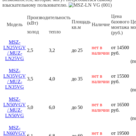
взыскательному пользователю.
Цена
Производительность
Площадь
базового
Це
(кВт)
Модель
Наличие
кв.м
монтажа
мо
холод
тепло
(руб.)
MSZ-
LN25VGV
нет в
от 14500
2,5
3,2
до 25
/ MUZ-
наличии
руб.
LN25VG
(п
MSZ-
LN35VGV
нет в
от 15500
3,5
4,0
до 35
/ MUZ-
наличии
руб.
LN35VG
(п
MSZ-
LN50VGV
нет в
от 16500
5,0
6,0
до 50
/ MUZ-
наличии
руб.
LN50VG
(п
MSZ-
LN60VGV
нет в
от 19500
6,1
6,8
до 60