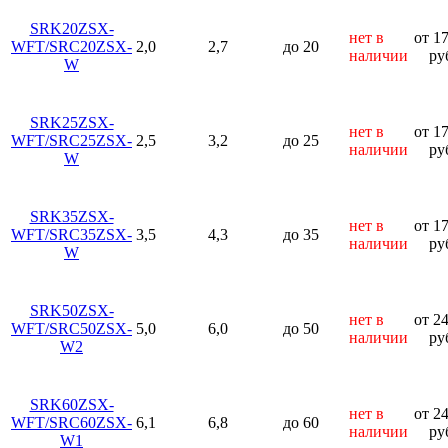
SRK20ZSX-
нет в
от 1
WFT/SRC20ZSX-
2,0
2,7
до 20
наличии
ру
W
SRK25ZSX-
нет в
от 1
WFT/SRC25ZSX-
2,5
3,2
до 25
наличии
ру
W
SRK35ZSX-
нет в
от 1
WFT/SRC35ZSX-
3,5
4,3
до 35
наличии
ру
W
SRK50ZSX-
нет в
от 2
WFT/SRC50ZSX-
5,0
6,0
до 50
наличии
ру
W2
SRK60ZSX-
нет в
от 2
WFT/SRC60ZSX-
6,1
6,8
до 60
наличии
ру
W1