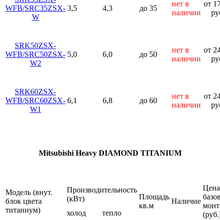
нет в
от 1
WFB/SRC35ZSX-
3,5
4,3
до 35
наличии
ру
W
SRK50ZSX-
нет в
от 2
WFB/SRC50ZSX-
5,0
6,0
до 50
наличии
ру
W2
SRK60ZSX-
нет в
от 2
WFB/SRC60ZSX-
6,1
6,8
до 60
наличии
ру
W1
Mitsubishi Heavy DIAMOND TITANIUM
Цена
Производительность
Модель (внут.
Площадь
базо
(кВт)
блок цвета
Наличие
кв.м
монт
титаниум)
холод
тепло
(руб.