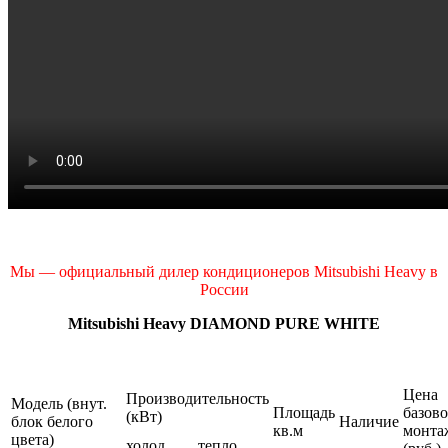
Мы — официальный дилер кондиционеров Mitsubishi Heavy в
России
Mitsubishi Heavy DIAMOND PURE WHITE
Цена
Производительность
Модель (внут.
Площадь
базово
(кВт)
блок белого
Наличие
кв.м
монта
цвета)
холод
тепло