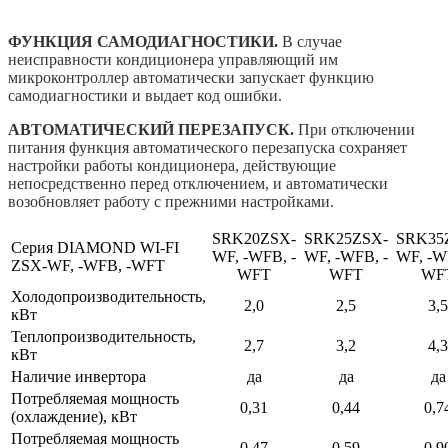
ФУНКЦИЯ САМОДИАГНОСТИКИ.
В случае
неисправности кондиционера управляющий им
микроконтроллер автоматически запускает функцию
самодиагностики и выдает код ошибки.
АВТОМАТИЧЕСКИЙ ПЕРЕЗАПУСК.
При отключении
питания функция автоматического перезапуска сохраняет
настройки работы кондиционера, действующие
непосредственно перед отключением, и автоматически
возобновляет работу с прежними настройками.
SRK20ZSX-
SRK25ZSX-
SRK35
Серия DIAMOND WI-FI
WF, -WFB, -
WF, -WFB, -
WF, -W
ZSX-WF, -WFB, -WFT
WFT
WFT
WF
Холодопроизводительность,
2,0
2,5
3,5
кВт
Теплопроизводительность,
2,7
3,2
4,3
кВт
Наличие инвертора
да
да
да
Потребляемая мощность
0,31
0,44
0,7
(охлаждение), кВт
Потребляемая мощность
0,47
0,59
0,9