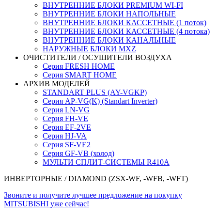
ВНУТРЕННИЕ БЛОКИ PREMIUM WI-FI
ВНУТРЕННИЕ БЛОКИ НАПОЛЬНЫЕ
ВНУТРЕННИЕ БЛОКИ КАССЕТНЫЕ (1 поток)
ВНУТРЕННИЕ БЛОКИ КАССЕТНЫЕ (4 потока)
ВНУТРЕННИЕ БЛОКИ КАНАЛЬНЫЕ
НАРУЖНЫЕ БЛОКИ MXZ
ОЧИСТИТЕЛИ / ОСУШИТЕЛИ ВОЗДУХА
Серия FRESH HOME
Серия SMART HOME
АРХИВ МОДЕЛЕЙ
STANDART PLUS (AY-VGKP)
Серия AP-VG(K) (Standart Inverter)
Серия LN-VG
Серия FH-VE
Серия EF-2VE
Серия HJ-VA
Серия SF-VE2
Серия GF-VB (холод)
МУЛЬТИ СПЛИТ-СИСТЕМЫ R410A
ИНВЕРТОРНЫЕ
/ DIAMOND (ZSX-WF, -WFB, -WFT)
Звоните и получите лучшее предложение на покупку
MITSUBISHI уже сейчас!