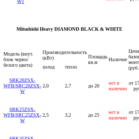
W1
Mitsubishi Heavy DIAMOND BLACK & WHITE
Цен
Производительность
Модель (внут.
Площадь
базо
(кВт)
блок черно/
Наличие
кв.м
монт
белого цвета)
холод
тепло
(руб.
SRK20ZSX-
нет в
от 1
WFB/SRC20ZSX-
2,0
2,7
до 20
наличии
ру
W
SRK25ZSX-
нет в
от 1
WFB/SRC25ZSX-
2,5
3,2
до 25
наличии
ру
W
SRK35ZSX-