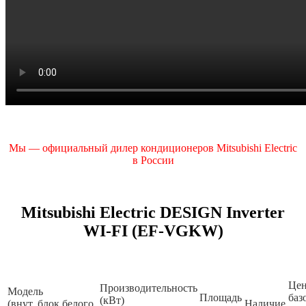
Мы — официальный дилер кондиционеров Mitsubishi Electric
в России
Mitsubishi Electric DESIGN Inverter
WI-FI (EF-VGKW)
Це
Производительность
Модель
Площадь
баз
(кВт)
(внут. блок белого
Наличие