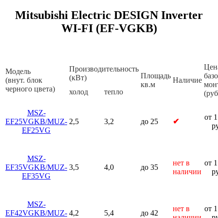
Mitsubishi Electric DESIGN Inverter
WI-FI (EF-VGKB)
Цен
Производительность
Модель
Площадь
баз
(кВт)
(внут. блок
Наличие
кв.м
мон
черного цвета)
холод
тепло
(руб
MSZ-
от 
EF25VGKB/MUZ-
2,5
3,2
до 25
✔
р
EF25VG
MSZ-
нет в
от 
EF35VGKB/MUZ-
3,5
4,0
до 35
наличии
р
EF35VG
MSZ-
нет в
от 
EF42VGKB/MUZ-
4,2
5,4
до 42
наличии
р