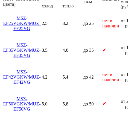
кв.м
мон
цвета)
холод
тепло
(руб
MSZ-
нет в
от 
EF25VGKW/MUZ-
2,5
3,2
до 25
наличии
р
EF25VG
MSZ-
от 
EF35VGKW/MUZ-
3,5
4,0
до 35
✔
р
EF35VG
MSZ-
нет в
от 
EF42VGKW/MUZ-
4,2
5,4
до 42
наличии
р
EF42VG
MSZ-
от 
EF50VGKW/MUZ-
5,0
5,8
до 50
✔
р
EF50VG