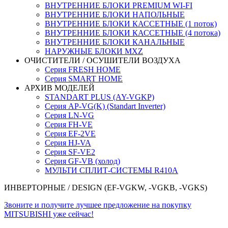
ВНУТРЕННИЕ БЛОКИ PREMIUM WI-FI
ВНУТРЕННИЕ БЛОКИ НАПОЛЬНЫЕ
ВНУТРЕННИЕ БЛОКИ КАССЕТНЫЕ (1 поток)
ВНУТРЕННИЕ БЛОКИ КАССЕТНЫЕ (4 потока)
ВНУТРЕННИЕ БЛОКИ КАНАЛЬНЫЕ
НАРУЖНЫЕ БЛОКИ MXZ
ОЧИСТИТЕЛИ / ОСУШИТЕЛИ ВОЗДУХА
Серия FRESH HOME
Серия SMART HOME
АРХИВ МОДЕЛЕЙ
STANDART PLUS (AY-VGKP)
Серия AP-VG(K) (Standart Inverter)
Серия LN-VG
Серия FH-VE
Серия EF-2VE
Серия HJ-VA
Серия SF-VE2
Серия GF-VB (холод)
МУЛЬТИ СПЛИТ-СИСТЕМЫ R410A
ИНВЕРТОРНЫЕ
/ DESIGN (EF-VGKW, -VGKB, -VGKS)
Звоните и получите лучшее предложение на покупку
MITSUBISHI уже сейчас!