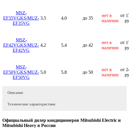
MSZ-
нет в
от 1
EF35VGKS/MUZ-
3,5
4,0
до 35
наличии
ру
EF35VG
MSZ-
нет в
от 1
EF42VGKS/MUZ-
4,2
5,4
до 42
наличии
ру
EF42VG
MSZ-
нет в
от 2
EF50VGKS/MUZ-
5,0
5,8
до 50
наличии
ру
EF50VG
Описание
Технические характеристики
MSZ-
MSZ-
MSZ-
Низкий уровень шума — 19 дБ(А)
DESIGN Inverter WI-FI EF-
EF25VGKW, -
EF35VGKW, -
EF42VGKW, -
E
Официальный дилер кондиционеров Mitsubishi Electric и
(модели MSZ-EF22/25VGK) и
VGKW, -VGKB, -VGKS
VGKB, -
VGKB, -
VGKB, -
Mitsubishi Heavy в России
высокая энергоэффективность.
VGKS
VGKS
VGKS