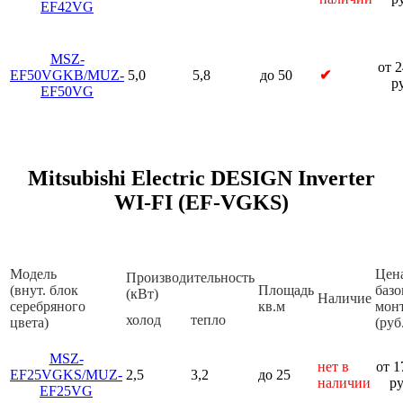
EF42VG
MSZ-
от 
EF50VGKB/MUZ-
5,0
5,8
до 50
✔
р
EF50VG
Mitsubishi Electric DESIGN Inverter
WI-FI (EF-VGKS)
Модель
Цен
Производительность
(внут. блок
Площадь
базо
(кВт)
Наличие
серебряного
кв.м
мон
холод
тепло
цвета)
(руб
MSZ-
нет в
от 1
EF25VGKS/MUZ-
2,5
3,2
до 25
наличии
ру
EF25VG