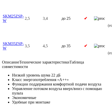
SKM25ZSP-
2,5
3,4
до 25
✔
W
(е
SKM35ZSP-
3,5
4,5
до 35
✔
W
(е
Описание
Технические характеристики
Таблица
совместимости
Низкий уровень шума 22 дБ
Класс энергопотребления «А++»
Функции поддержания комфортной подачи воздуха
Управление потоком воздуха вверх/вниз с помощью
пульта
Экономичные
Удобные при монтаже