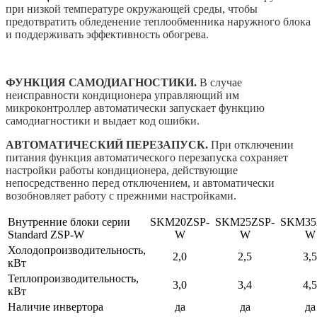
при низкой температуре окружающей среды, чтобы
предотвратить обледенение теплообменника наружного блока
и поддерживать эффективность обогрева.
ФУНКЦИЯ САМОДИАГНОСТИКИ.
В случае
неисправности кондиционера управляющий им
микроконтроллер автоматически запускает функцию
самодиагностики и выдает код ошибки.
АВТОМАТИЧЕСКИЙ ПЕРЕЗАПУСК.
При отключении
питания функция автоматического перезапуска сохраняет
настройки работы кондиционера, действующие
непосредственно перед отключением, и автоматически
возобновляет работу с прежними настройками.
Внутренние блоки серии
SKM20ZSP-
SKM25ZSP-
SKM35
Standard ZSP-W
W
W
W
Холодопроизводительность,
2,0
2,5
3,5
кВт
Теплопроизводительность,
3,0
3,4
4,5
кВт
Наличие инвертора
да
да
да