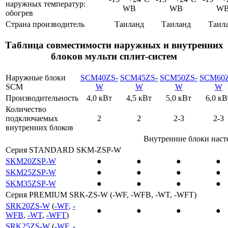
наружных температур:
WB
WB
W
обогрев
Страна производитель
Таиланд
Таиланд
Таил
Таблица совместимости наружных и внутренних
блоков мульти сплит-систем
Наружные блоки
SCM40ZS-
SCM45ZS-
SCM50ZS-
SCM60Z
SCM
W
W
W
W
Производительность
4,0 кВт
4,5 кВт
5,0 кВт
6,0 кВ
Количество
подключаемых
2
2
2-3
2-3
внутренних блоков
Внутренние блоки наст
Серия STANDARD SKM-ZSP-W
SKM20ZSP-W
●
●
●
●
SKM25ZSP-W
●
●
●
●
SKM35ZSP-W
●
●
●
●
Серия PREMIUM SRK-ZS-W (-WF, -WFB, -WT, -WFT)
SRK20ZS-W
(
-WF
,
-
●
●
●
●
WFB
,
-WT
,
-WFT
)
SRK25ZS-W
(
-WF
,
-