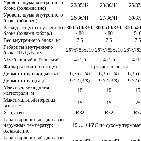
Уровень шума внутреннего
22/35/42
23/36/43
25/37
блока (охлаждение)
Уровень шума внутреннего
26/36/41
27/36/41
30/37
блока (обогрев)
Расход воздуха внутреннего
300-510/330-
300-510/330-
300-540
блока (охлажд./обогр.)
480
480
51
Вес внутреннего блока, кг
7,5
7,5
7,5
Габариты внутреннего
267x783x210
267x783x210
267x78
блока ШхДхВ, мм
Межблочный кабель, мм²
4×1,5
4×1,5
4×1
Фильтры очистки воздуха
Противопылевой
Диаметр труб (жидкость)
6,35 (1/4)
6,35 (1/4)
6,35 (
Диаметр труб (газ)
9,52 (3/8)
9,52 (3/8)
9,52 (
Максимальная длина
15
15
15
магистрали, м
Максимальный перепад
15
15
25
высот, м
Хладагент
R32
R32
R3
Гарантированный диапазон
наружных температур:
-15 … +46°C по сухому термоме
охлаждение
Гарантированный диапазон
-15 ~ +24°C
-15 ~ +24°C
-15 ~ 