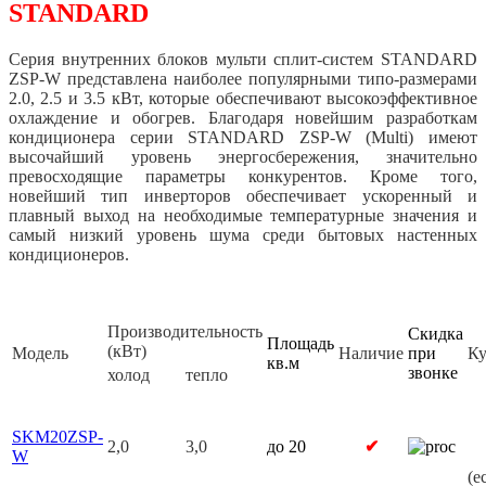
STANDARD
Серия внутренних блоков мульти сплит-систем STANDARD
ZSP-W представлена наиболее популярными типо-размерами
2.0, 2.5 и 3.5 кВт, которые обеспечивают высокоэффективное
охлаждение и обогрев. Благодаря новейшим разработкам
кондиционера серии STANDARD ZSP-W (Multi) имеют
высочайший уровень энергосбережения, значительно
превосходящие параметры конкурентов. Кроме того,
новейший тип инверторов обеспечивает ускоренный и
плавный выход на необходимые температурные значения и
самый низкий уровень шума среди бытовых настенных
кондиционеров.
Производительность
Скидка
Площадь
(кВт)
Модель
Наличие
при
Ку
кв.м
звонке
холод
тепло
SKM20ZSP-
2,0
3,0
до 20
✔
W
(е