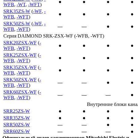
●
●
●
●
WFB
,
-WT
,
-WFT
)
SRK35ZS-W
(
-WF
,
-
●
●
●
●
WFB
,
-WFT
)
SRK50ZS-W
(
-WF
,
-
―
―
●
●
WFB
,
-WFT
)
Серия DAIMOND SRK-ZSX-WF (-WFB, -WFT)
SRK20ZSX-WF
(
-
●
●
●
●
WFB
,
-WFT
)
SRK25ZSX-WF
(
-
●
●
●
●
WFB
,
-WFT
)
SRK35ZSX-WF
(
-
●
●
●
●
WFB
,
-WFT
)
SRK50ZSX-WF
(
-
―
―
●
●
WFB
,
-WFT
)
SRK60ZSX-WF
(
-
―
―
―
●
WFB
,
-WFT
)
Внутренние блоки кана
SRR25ZS-W
●
●
●
●
SRR35ZS-W
●
●
●
●
SRR50ZS-W
―
―
●
●
SRR60ZS-W
―
―
―
●
Официальный дилер кондиционеров Mitsubishi Electric и