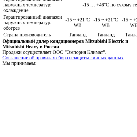
наружных температур:
-15 … +46°C по сухому т
охлаждение
Гарантированный диапазон
-15 ~ +21°C
-15 ~ +21°C
-15 ~ 
наружных температур:
WB
WB
W
обогрев
Страна производитель
Таиланд
Таиланд
Таил
Официальный дилер кондиционеров Mitsubishi Electric и
Mitsubishi Heavy в России
Продажи осуществляет ООО "Эмпория Климат".
Соглашение об правилах сбора и защиты личных данных
Мы принимаем: