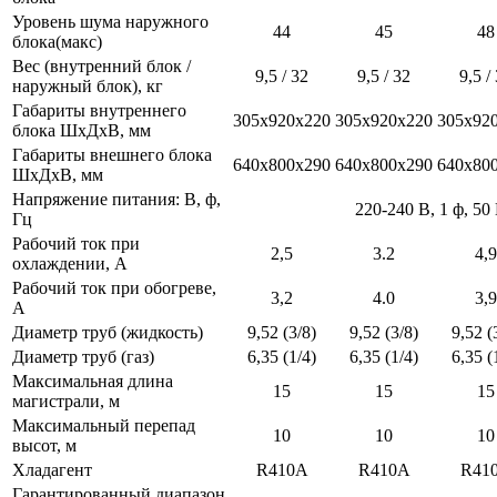
Уровень шума наружного
44
45
48
блока(макс)
Вес (внутренний блок /
9,5 / 32
9,5 / 32
9,5 /
наружный блок), кг
Габариты внутреннего
305x920x220
305x920x220
305x92
блока ШхДхВ, мм
Габариты внешнего блока
640x800x290
640x800x290
640x80
ШхДхВ, мм
Напряжение питания: В, ф,
220-240 В, 1 ф, 50
Гц
Рабочий ток при
2,5
3.2
4,9
охлаждении, А
Рабочий ток при обогреве,
3,2
4.0
3,9
А
Диаметр труб (жидкость)
9,52 (3/8)
9,52 (3/8)
9,52 (
Диаметр труб (газ)
6,35 (1/4)
6,35 (1/4)
6,35 (
Максимальная длина
15
15
15
магистрали, м
Максимальный перепад
10
10
10
высот, м
Хладагент
R410A
R410A
R41
Гарантированный диапазон