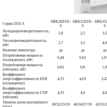
SRK20ZSX-
SRK25ZSX-
SRK35
Серия ZSX-S
S
S
S
Холодопроизводительность,
2,0
2,5
3,5
кВт
Теплопроизводительность,
2,7
3,2
4,0
кВт
Наличие инвентора
да
да
да
Потребляемая мощность
0,44
0,62
1,0
(охлаждение), кВт
Потребляемая мощность
0,62
0,8
1,0
(обогрев), кВт
Коэффициент
энергоэффективности EER
4,55
4,03
3,4
(охлаждение)
Коэффициент
энергоэффективности COP
4,35
4,0
4,0
(обогрев)
Уровень шума внутреннего
38/32/25/19
40/34/27/19
43/35/
блока