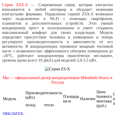
Серия ZSX-S
—
Современная серия, которая элегантно
вписывается в любой интерьер и обладает нежными
изогнутыми формами. Управление серией ZSX-S возможно
через подключение к Wi-Fi с помощью смартфонов,
планшетов и дополнительных устройств. Этот умный
кондиционер прост в использовании и умеет создавать
максимальный комфорт для своих владельцев. Модель
определяет присутствие человека в помещении и теперь
регулируют производительность в зависимости от его
активности.
В кондиционерах применен мощный тепловой
насос с возможностью эффективного обогрева помещения до
–20°C, работают кондиционеры практически неслышно,
уровень шума всего 19 дб(А) для моделей 2,0-3,5 кВт.
Мы — официальный дилер кондиционеров Mitsubishi Heavy в
России
Цена
Производительность
Площадь
базового
(кВт)
Модель
Наличие
кв.м
монтажа
з
холод
тепло
(руб.)
SRK20ZSX-