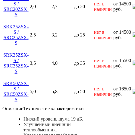
S /
нет в
от 14500
2,0
2,7
до 20
SRC20ZSX-
наличии
руб.
S
SRK25ZSX-
S /
нет в
от 14500
2,5
3,2
до 25
SRC25ZSX-
наличии
руб.
S
SRK35ZSX-
S /
нет в
от 15500
3,5
4,0
до 35
SRC35ZSX-
наличии
руб.
S
SRK50ZSX-
S /
нет в
от 16500
5,0
5,8
до 50
SRC50ZSX-
наличии
руб.
S
Описание
Технические характеристики
Низкий уровень шума 19 дБ.
Улучшенный внешний
теплообменник.