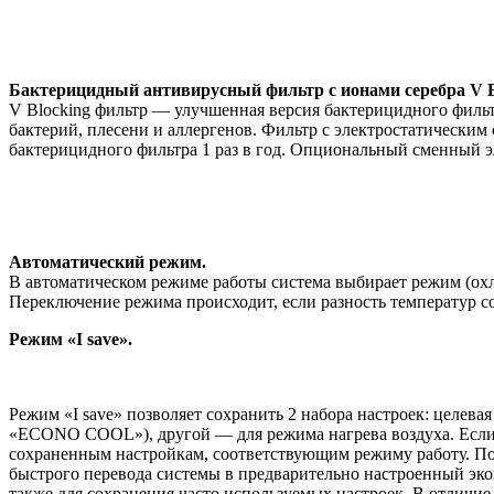
Бактерицидный антивирусный фильтр с ионами серебра V B
V Blocking фильтр — улучшенная версия бактерицидного филь
бактерий, плесени и аллергенов. Фильтр с электростатическим
бактерицидного фильтра 1 раз в год. Опциональный сменный
Автоматический режим.
В автоматическом режиме работы система выбирает режим (охл
Переключение режима происходит, если разность температур сос
Режим «I save».
Режим «I save» позволяет сохранить 2 набора настроек: целев
«ECONO COOL»), другой — для режима нагрева воздуха. Если в
сохраненным настройкам, соответствующим режиму работу. П
быстрого перевода системы в предварительно настроенный эко
также для сохранения часто используемых настроек. В отличие