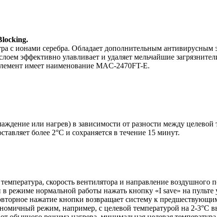
locking.
тра с ионами серебра. Обладает дополнительным антивирусным 
 слоем эффективно улавливает и удаляет мельчайшие загрязнител
 элемент имеет наименование MAC-2470FT-E.
аждение или нагрев) в зависимости от разности между целевой 
тавляет более 2°С и сохраняется в течение 15 минут.
ая температура, скорость вентилятора и направление воздушного
 режиме нормальной работы нажать кнопку «I save» на пульте 
овторное нажатие кнопки возвращает систему к предшествующи
номичный режим, например, с целевой температурой на 2-3°С вы
 от обычного режима нагрева, минимальная целевая температура в