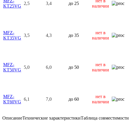
MFZ-
нет в
2,5
3,4
до 25
KT25VG
наличии
MFZ-
нет в
3,5
4,3
до 35
KT35VG
наличии
MFZ-
нет в
5,0
6,0
до 50
KT50VG
наличии
MFZ-
нет в
6,1
7,0
до 60
KT60VG
наличии
Описание
Технические характеристики
Таблица совместимости