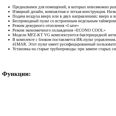
Предназначен для помещений, в которых невозможно разм
Изящный дизайн, компактная и легкая конструкция. Низ
Подача воздуха вверх или в двух направлениях: вверх и
Беспроводный пульт со встроенным недельным таймером
Режим дежурного отопления «I save»
Режим экономичного охлаждения «ECONO COOL»
Модели MFZ-KT VG комплектуются бактерицидной антив
В комплекте с блоком поставляется ИК-пульт управлен
41MAR. Этот пульт имеет русифицированный пользовате
Установка на старые трубопроводы: при замене старых с
Функции: