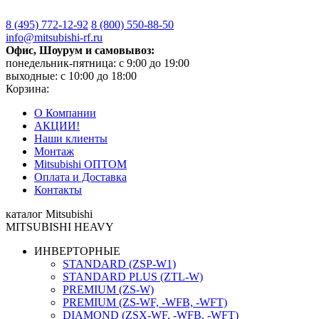
8 (495)
772-12-92
8 (800)
550-88-50
info@mitsubishi-rf.ru
Офис, Шоурум и самовывоз:
понедельник-пятница: с 9:00 до 19:00
выходные: с 10:00 до 18:00
Корзина:
О Компании
АКЦИИ!
Наши клиенты
Монтаж
Mitsubishi ОПТОМ
Оплата и Доставка
Контакты
каталог Mitsubishi
MITSUBISHI HEAVY
ИНВЕРТОРНЫЕ
STANDARD (ZSP-W1)
STANDARD PLUS (ZTL-W)
PREMIUM (ZS-W)
PREMIUM (ZS-WF, -WFB, -WFT)
DIAMOND (ZSX-WF, -WFB, -WFT)