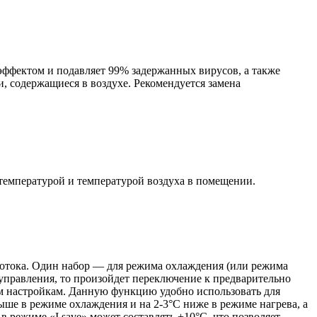
эффектом и подавляет 99% задержанных вирусов, а также
и, содержащиеся в воздухе. Рекомендуется замена
температурой и температурой воздуха в помещении.
 потока. Один набор — для режима охлаждения (или режима
управления, то произойдет переключение к предварительно
м настройкам. Данную функцию удобно использовать для
ше в режиме охлаждения и на 2-3°С ниже в режиме нагрева, а
 режиме «I save» может составлять +10°С, что позволяет