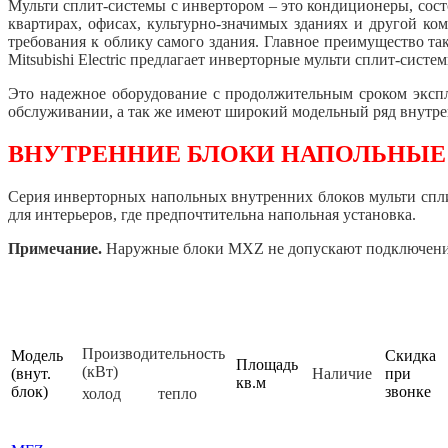
Мульти сплит-системы с инвертором – это кондиционеры, сос
квартирах, офисах, культурно-значимых зданиях и другой к
требования к облику самого здания. Главное преимущество так
Mitsubishi Electric предлагает инверторные мульти сплит-систе
Это надежное оборудование с продолжительным сроком эксп
обслуживании, а так же имеют широкий модельный ряд внутрен
ВНУТРЕННИЕ БЛОКИ НАПОЛЬНЫЕ 
Серия инверторных напольных внутренних блоков мульти спл
для интерьеров, где предпочтительна напольная установка.
Примечание.
Наружные блоки MXZ не допускают подключение
Производительность
Модель
Скидка
Площадь
(кВт)
(внут.
Наличие
при
кв.м
блок)
звонке
холод
тепло