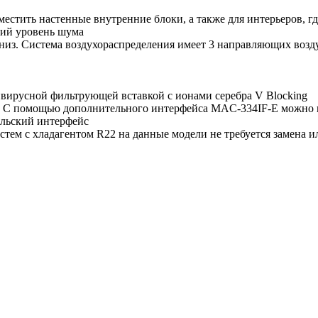
естить настенные внутренние блоки, а также для интерьеров, г
кий уровень шума
 вниз. Система воздухораспределения имеет 3 направляющих во
ирусной фильтрующей вставкой с ионами серебра V Blocking
ия. С помощью дополнительного интерфейса MAC-334IF-E можно
льский интерфейс
истем с хладагентом R22 на данные модели не требуется замена