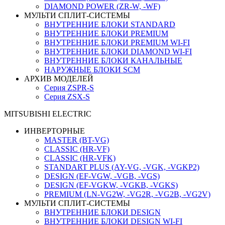
DIAMOND POWER (ZR-W, -WF)
МУЛЬТИ СПЛИТ-СИСТЕМЫ
ВНУТРЕННИЕ БЛОКИ STANDARD
ВНУТРЕННИЕ БЛОКИ PREMIUM
ВНУТРЕННИЕ БЛОКИ PREMIUM WI-FI
ВНУТРЕННИЕ БЛОКИ DIAMOND WI-FI
ВНУТРЕННИЕ БЛОКИ КАНАЛЬНЫЕ
НАРУЖНЫЕ БЛОКИ SCM
АРХИВ МОДЕЛЕЙ
Серия ZSPR-S
Серия ZSX-S
MITSUBISHI ELECTRIC
ИНВЕРТОРНЫЕ
MASTER (BT-VG)
CLASSIC (HR-VF)
CLASSIC (HR-VFK)
STANDART PLUS (AY-VG, -VGK, -VGKP2)
DESIGN (EF-VGW, -VGB, -VGS)
DESIGN (EF-VGKW, -VGKB, -VGKS)
PREMIUM (LN-VG2W, -VG2R, -VG2B, -VG2V)
МУЛЬТИ СПЛИТ-СИСТЕМЫ
ВНУТРЕННИЕ БЛОКИ DESIGN
ВНУТРЕННИЕ БЛОКИ DESIGN WI-FI