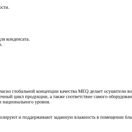
ости.
ля конденсата.
р.
 согласно глобальной концепции качества MEQ делает осушител
изненный цикл продукции, а также соответствие самого оборудо
и национального уровня.
ируют и поддерживают заданную влажность в помещении благ