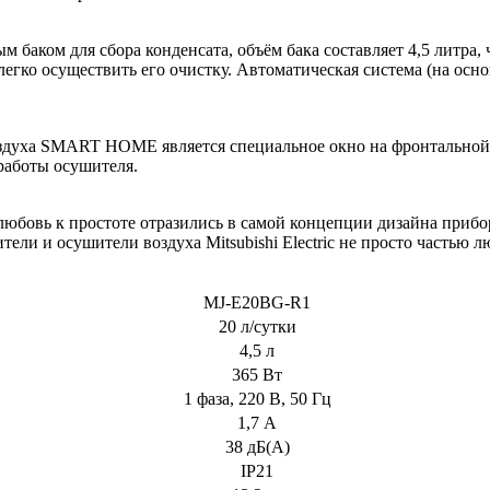
 баком для сбора конденсата, объём бака составляет 4,5 литра,
егко осуществить его очистку. Автоматическая система (на осно
духа SMART HOME является специальное окно на фронтальной ч
 работы осушителя.
 любовь к простоте отразились в самой концепции дизайна при
ели и осушители воздуха Mitsubishi Electric не просто частью 
MJ-E20BG-R1
20 л/сутки
4,5 л
365 Вт
1 фаза, 220 В, 50 Гц
1,7 А
38 дБ(А)
IP21