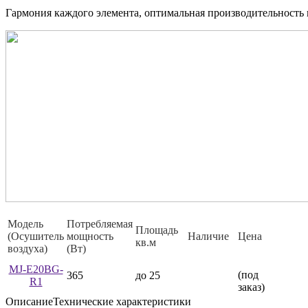
Гармония каждого элемента, оптимальная производительность и
Модель
Потребляемая
Площадь
(Осушитель
мощность
Наличие
Цена
кв.м
воздуха)
(Вт)
MJ-E20BG-
(под
365
до 25
R1
заказ)
Описание
Технические характеристики