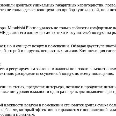
зволили добиться уникальных габаритных характеристик, позво
 что не только делает конструкцию прибора уникальной, но и по
а. Mitsubishi Electric удалось не только соблюсти комфортные 
E делают его одним из самых тихизх осушителей воздуха на р
, но и очищает воздух в помещении. Обладая двухступенчатой 
, бактерий и вирусов, неприятных запахов. Комплектация систе
.
ски регулируемым заслонкам жалюзи пользователь может оптима
ффективно распределить осушенный воздух по всему помещению.
ени на стенах, предметах интерьера, потолке и продуктах питан
ижении уровня влажности один раз в день для подавления расп
 влажности воздуха в помещении становится долгая сушка бель
а белья», который эффективно справляется с поставленной зад
простым и приятным.