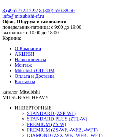
8 (495)
772-12-92
8 (800)
550-88-50
info@mitsubishi-rf.ru
Офис, Шоурум и самовывоз:
понедельник-пятница: с 9:00 до 19:00
выходные: с 10:00 до 18:00
Корзина:
О Компании
АКЦИИ!
Наши клиенты
Монтаж
Mitsubishi ОПТОМ
Оплата и Доставка
Контакты
каталог Mitsubishi
MITSUBISHI HEAVY
ИНВЕРТОРНЫЕ
STANDARD (ZSP-W1)
STANDARD PLUS (ZTL-W)
PREMIUM (ZS-W)
PREMIUM (ZS-WF, -WFB, -WFT)
DIAMOND (ZSX-WF, -WFB, -WFT)