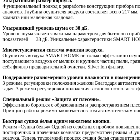
Ультратонкий размер корпуса.
Функциональный подход к разработке конструкции прибора по
аналогов. Глубина осушителя воздуха составляет всего 217 мм,
комната или маленькая кладовая.
Ультранизкий уровень шума от 38 дБ.
Уровень шума является важным параметром для бытового прибор
показателей — 38 дБ. Уникальные характеристики SMART HOM
Многоступенчатая система очистки воздуха.
Осушитель воздуха SMART HOME не только эффективно осушает
поступающего воздуха от мелких и крупных частиц пыли, грязи
себя фильтр предварительной очистки, Silver Ion фильтр.
Поддержание равномерного уровня влажности в помещении
3 режима регулировки положения жалюзи Благодаря автоматиче
задач. 3 режима регулировки положения заслонок позволят э
Специальный режим «Защита от плесени».
Эффективно бороться с образованием и распространением плес
Принцип работы режима заключается в том автоматическом пон
Быстрая сушка белья одним нажатием кнопки.
Режим «Сушка белья» Одной из серьёзных проблем повышенной
постирочных и прачечных комнатах предусмотрен режим «Сушк
воздуха. Теперь трудоёмкий процесс сушки белья становится 