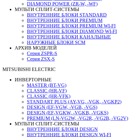
DIAMOND POWER (ZR-W, -WF)
МУЛЬТИ СПЛИТ-СИСТЕМЫ
ВНУТРЕННИЕ БЛОКИ STANDARD
ВНУТРЕННИЕ БЛОКИ PREMIUM
ВНУТРЕННИЕ БЛОКИ PREMIUM WI-FI
ВНУТРЕННИЕ БЛОКИ DIAMOND WI-FI
ВНУТРЕННИЕ БЛОКИ КАНАЛЬНЫЕ
НАРУЖНЫЕ БЛОКИ SCM
АРХИВ МОДЕЛЕЙ
Серия ZSPR-S
Серия ZSX-S
MITSUBISHI ELECTRIC
ИНВЕРТОРНЫЕ
MASTER (BT-VG)
CLASSIC (HR-VF)
CLASSIC (HR-VFK)
STANDART PLUS (AY-VG, -VGK, -VGKP2)
DESIGN (EF-VGW, -VGB, -VGS)
DESIGN (EF-VGKW, -VGKB, -VGKS)
PREMIUM (LN-VG2W, -VG2R, -VG2B, -VG2V)
МУЛЬТИ СПЛИТ-СИСТЕМЫ
ВНУТРЕННИЕ БЛОКИ DESIGN
ВНУТРЕННИЕ БЛОКИ DESIGN WI-FI