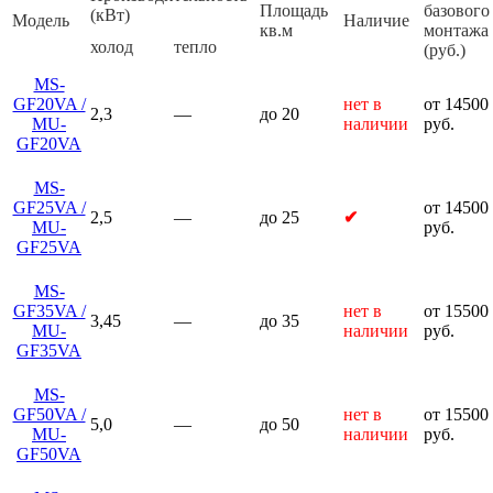
Площадь
базового
(кВт)
Модель
Наличие
кв.м
монтажа
холод
тепло
(руб.)
MS-
GF20VA /
нет в
от 14500
2,3
—
до 20
MU-
наличии
руб.
GF20VA
MS-
GF25VA /
от 14500
2,5
—
до 25
✔
MU-
руб.
GF25VA
MS-
GF35VA /
нет в
от 15500
3,45
—
до 35
MU-
наличии
руб.
GF35VA
MS-
GF50VA /
нет в
от 15500
5,0
—
до 50
MU-
наличии
руб.
GF50VA