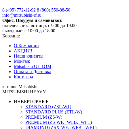
8 (495)
772-12-92
8 (800)
550-88-50
info@mitsubishi-rf.ru
Офис, Шоурум и самовывоз:
понедельник-пятница: с 9:00 до 19:00
выходные: с 10:00 до 18:00
Корзина:
О Компании
АКЦИИ!
Наши клиенты
Монтаж
Mitsubishi ОПТОМ
Оплата и Доставка
Контакты
каталог Mitsubishi
MITSUBISHI HEAVY
ИНВЕРТОРНЫЕ
STANDARD (ZSP-W1)
STANDARD PLUS (ZTL-W)
PREMIUM (ZS-W)
PREMIUM (ZS-WF, -WFB, -WFT)
DIAMOND (ZSX-WF, -WFB, -WFT)