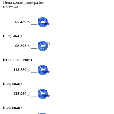
Цена кондиционера без
монтажа
Нет в
65 489 р.
наличии
(под заказ)
Купить
68 893 р.
(есть в наличии)
Нет в
113 889 р.
наличии
(под заказ)
Нет в
132 920 р.
наличии
(под заказ)