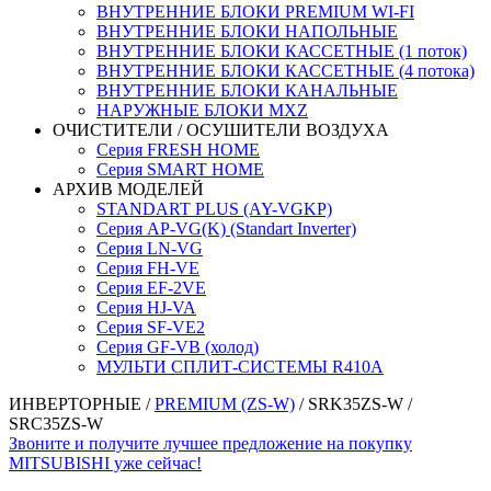
ВНУТРЕННИЕ БЛОКИ PREMIUM WI-FI
ВНУТРЕННИЕ БЛОКИ НАПОЛЬНЫЕ
ВНУТРЕННИЕ БЛОКИ КАССЕТНЫЕ (1 поток)
ВНУТРЕННИЕ БЛОКИ КАССЕТНЫЕ (4 потока)
ВНУТРЕННИЕ БЛОКИ КАНАЛЬНЫЕ
НАРУЖНЫЕ БЛОКИ MXZ
ОЧИСТИТЕЛИ / ОСУШИТЕЛИ ВОЗДУХА
Серия FRESH HOME
Серия SMART HOME
АРХИВ МОДЕЛЕЙ
STANDART PLUS (AY-VGKP)
Серия AP-VG(K) (Standart Inverter)
Серия LN-VG
Серия FH-VE
Серия EF-2VE
Серия HJ-VA
Серия SF-VE2
Серия GF-VB (холод)
МУЛЬТИ СПЛИТ-СИСТЕМЫ R410A
ИНВЕРТОРНЫЕ
/
PREMIUM (ZS-W)
/ SRK35ZS-W /
SRC35ZS-W
Звоните и получите лучшее предложение на покупку
MITSUBISHI уже сейчас!