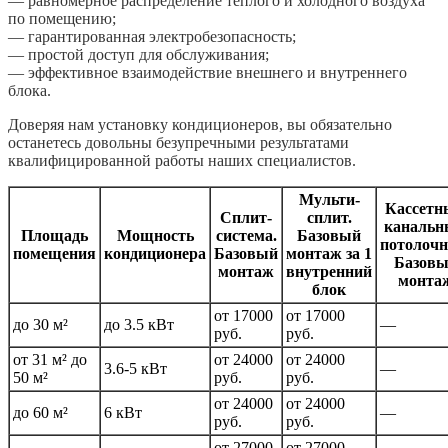
— равномерное распределение тёплого и холодного воздуха
по помещению;
— гарантированная электробезопасность;
— простой доступ для обслуживания;
— эффективное взаимодействие внешнего и внутреннего
блока.
Доверяя нам установку кондиционеров, вы обязательно
останетесь довольны безупречными результатами
квалифицированной работы наших специалистов.
Мульти-
Кассетн
Сплит-
сплит.
канальн
Площадь
Мощность
система.
Базовый
потолочн
помещения
кондиционера
Базовый
монтаж за 1
Базов
монтаж
внутренний
монта
блок
от 17000
от 17000
до 30 м²
до 3.5 кВт
—
руб.
руб.
от 31 м² до
от 24000
от 24000
3.6-5 кВт
—
50 м²
руб.
руб.
от 24000
от 24000
до 60 м²
6 кВт
—
руб.
руб.
от 27000
от 27000