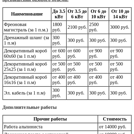
До 3.5
От 3.5 до
От 6 до
От 10 до
Наименование
кВт
6 кВт
10 кВт
14 кВт
Фреоновая
1800
2500
2100 руб.
3000 руб.
магистраль (за 1 п.м.)
руб.
руб.
Дренажный шланг (за
300
300 руб.
300 руб.
300 руб.
1 п.м)
руб.
Декоративный короб
от 600
от 600
от 900
от 900
60х60 (за 1 п.м)
руб.
руб.
руб.
руб.
Декоративный короб
от 500
от 500
от 500
от 500
25х25 (за 1 п.м)
руб.
руб.
руб.
руб.
Декоративный короб
от 400
от 400
от 400
от 400
16х16 (за 1 п.м)
руб.
руб.
руб.
руб.
300
Эл. кабель (за 1 п.м)
300 руб.
300 руб.
300 руб.
руб.
Дополнительные работы
Прочие работы
Стоимость
Работа альпиниста
от 14000 руб.