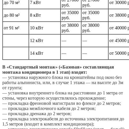
до 70 м²
7 кВт
от 30000 
руб.
руб.
от 35000
от 35000
до 80 м²
8 кВт
от 38000 
руб.
руб.
от 38000
от 38000
от 91 м²
10 кВт
от 40000 
руб.
руб.
12 кВт
—
—
от 45000 
14 кВт
—
—
от 50000 
В «Стандартный монтаж» («Базовая» составляющая
монтажа кондиционера в 1 этап) входит:
— установка наружного блока на кронштейны под окно без
работы альпиниста, или, в случае 1 этажа — на высоте до 3м
от грунта;
— установка внутреннего блока на расстоянии до 1 метра от
стены, через которую осуществлялось прохождение;
— прокладка фреоновой магистрали во флексе до 2 метров;
— прокладка межблочного кабеля до 2 метров;
— прокладка дренажа до 2 метров;
— прокладка электрокабеля до источника электропитания до
1,5 метров (входит в комплект кондиционера);