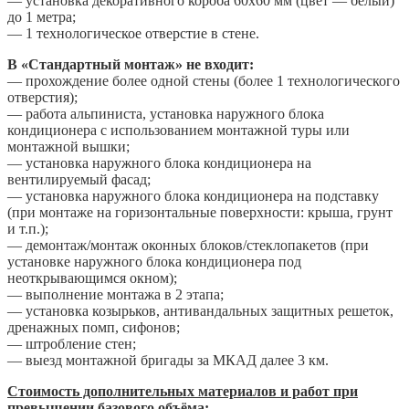
— установка декоративного короба 60х60 мм (цвет — белый)
до 1 метра;
— 1 технологическое отверстие в стене.
В «Стандартный монтаж» не входит:
— прохождение более одной стены (более 1 технологического
отверстия);
— работа альпиниста, установка наружного блока
кондиционера с использованием монтажной туры или
монтажной вышки;
— установка наружного блока кондиционера на
вентилируемый фасад;
— установка наружного блока кондиционера на подставку
(при монтаже на горизонтальные поверхности: крыша, грунт
и т.п.);
— демонтаж/монтаж оконных блоков/стеклопакетов (при
установке наружного блока кондиционера под
неоткрывающимся окном);
— выполнение монтажа в 2 этапа;
— установка козырьков, антивандальных защитных решеток,
дренажных помп, сифонов;
— штробление стен;
— выезд монтажной бригады за МКАД далее 3 км.
Стоимость дополнительных материалов и работ при
превышении базового объёма: