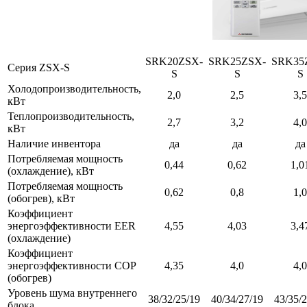
SRK20ZSX-
SRK25ZSX-
SRK35
Серия ZSX-S
S
S
S
Холодопроизводительность,
2,0
2,5
3,5
кВт
Теплопроизводительность,
2,7
3,2
4,0
кВт
Наличие инвентора
да
да
да
Потребляемая мощность
0,44
0,62
1,0
(охлаждение), кВт
Потребляемая мощность
0,62
0,8
1,0
(обогрев), кВт
Коэффициент
энергоэффективности EER
4,55
4,03
3,4
(охлаждение)
Коэффициент
энергоэффективности COP
4,35
4,0
4,0
(обогрев)
Уровень шума внутреннего
38/32/25/19
40/34/27/19
43/35/
блока