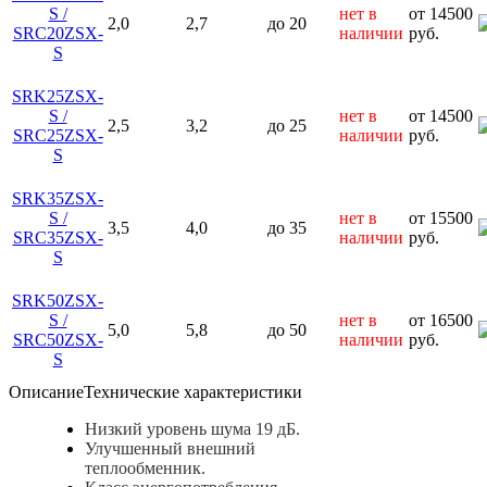
S /
нет в
от 14500
2,0
2,7
до 20
SRC20ZSX-
наличии
руб.
S
SRK25ZSX-
S /
нет в
от 14500
2,5
3,2
до 25
SRC25ZSX-
наличии
руб.
S
SRK35ZSX-
S /
нет в
от 15500
3,5
4,0
до 35
SRC35ZSX-
наличии
руб.
S
SRK50ZSX-
S /
нет в
от 16500
5,0
5,8
до 50
SRC50ZSX-
наличии
руб.
S
Описание
Технические характеристики
Низкий уровень шума 19 дБ.
Улучшенный внешний
теплообменник.