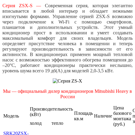
Серия ZSX-S
—
Современная серия, которая элегантно
вписывается в любой интерьер и обладает нежными
изогнутыми формами. Управление серией ZSX-S возможно
через подключение к Wi-Fi с помощью смартфонов,
планшетов и дополнительных устройств. Этот умный
кондиционер прост в использовании и умеет создавать
максимальный комфорт для своих владельцев. Модель
определяет присутствие человека в помещении и теперь
регулируют производительность в зависимости от его
активности.
В кондиционерах применен мощный тепловой
насос с возможностью эффективного обогрева помещения до
–20°C, работают кондиционеры практически неслышно,
уровень шума всего 19 дб(А) для моделей 2,0-3,5 кВт.
Мы — официальный дилер кондиционеров Mitsubishi Heavy в
России
Цена
Производительность
Площадь
базового
(кВт)
Модель
Наличие
кв.м
монтажа
з
холод
тепло
(руб.)
SRK20ZSX-