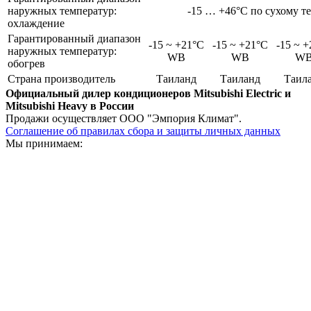
наружных температур:
-15 … +46°C по сухому т
охлаждение
Гарантированный диапазон
-15 ~ +21°C
-15 ~ +21°C
-15 ~ 
наружных температур:
WB
WB
W
обогрев
Страна производитель
Таиланд
Таиланд
Таил
Официальный дилер кондиционеров Mitsubishi Electric и
Mitsubishi Heavy в России
Продажи осуществляет ООО "Эмпория Климат".
Соглашение об правилах сбора и защиты личных данных
Мы принимаем: