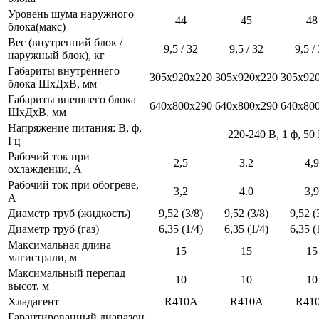
Уровень шума наружного
44
45
48
блока(макс)
Вес (внутренний блок /
9,5 / 32
9,5 / 32
9,5 /
наружный блок), кг
Габариты внутреннего
305x920x220
305x920x220
305x92
блока ШхДхВ, мм
Габариты внешнего блока
640x800x290
640x800x290
640x80
ШхДхВ, мм
Напряжение питания: В, ф,
220-240 В, 1 ф, 50
Гц
Рабочий ток при
2,5
3.2
4,9
охлаждении, А
Рабочий ток при обогреве,
3,2
4.0
3,9
А
Диаметр труб (жидкость)
9,52 (3/8)
9,52 (3/8)
9,52 (
Диаметр труб (газ)
6,35 (1/4)
6,35 (1/4)
6,35 (
Максимальная длина
15
15
15
магистрали, м
Максимальный перепад
10
10
10
высот, м
Хладагент
R410A
R410A
R41
Гарантированный диапазон